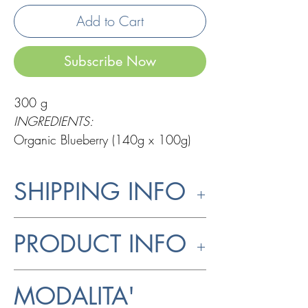
Add to Cart
Subscribe Now
300 g
INGREDIENTS:
Organic Blueberry (140g x 100g)
SHIPPING INFO
The product is individually packaged
PRODUCT INFO
with shockproof bubble wrap and
then placed in a recycled cardboard
Organic product
ref. reg. CE
box. The use of recyclable
MODALITA'
834/07
Checked by CCPB srl IT
packaging material makes it possible