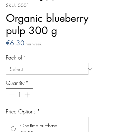
SKU: 0001
Organic blueberry
pulp 300 g
Price
€6.30
per week
Pack of
*
Quantity
*
Price Options
*
One-time purchase