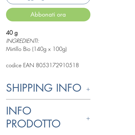
Abbonati ora
40 g
INGREDIENTI:
Mirtillo Bio (140g x 100g)
codice EAN 8053172910518
SHIPPING INFO
Il prodotto viene imballato
INFO
singolarmente
con il nuovo sistema
di imballaggio
FLEXI-HEX
®
AIR
PRODOTTO
(diminuendo drasticamente lo