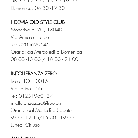
08.30 -12.30
/
15.30 -19.00
Domenica: 08.30 -12.30
HDEMIA OLD STYLE CLUB
Moncrivello, VC, 13040
Via Aimaro Franco 1
Tel:
3205620546
Orario: da Mercoledì a Domenica
08.00 -13.00
/
18.00 - 24.00
INTOLLERANZA ZERO
Ivrea, TO, 10015
Via Torino 156
Tel:
01251960127
intolleranzazero@libero.it
Orario: dal Martedì a Sabato
9.00 - 12.15
/15.30 - 19.00
Lunedì Chiuso