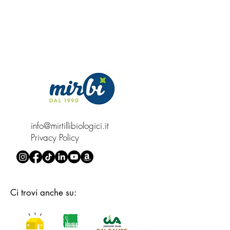
guarniscilo con fette di banana,
granola biologica, noci tritate e
cocco grattugiato per una colazione
o uno spuntino nutriente.
4.
Popsicle:
Versa il frullato in stampi
per ghiaccioli e congela per creare
deliziosi ghiaccioli al mirtillo
biologico da gustare durante le
giornate calde.
info@mirtillibiologici.it
5.
Sorbetto:
Utilizza il frullato come
Privacy Policy
base per un sorbetto casalingo.
Versa il frullato in una macchina per
gelato o in un contenitore e mettilo
nel congelatore, mescolando di
Ci trovi anche su:
tanto in tanto per evitare la
formazione di cristalli di ghiaccio.
6.
Salsa per dessert:
Riduci il frullato