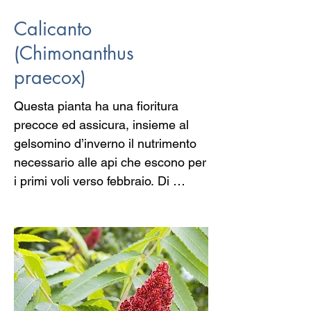
Calicanto
(Chimonanthus
praecox)
Questa pianta ha una fioritura 
precoce ed assicura, insieme al 
gelsomino d’inverno il nutrimento 
necessario alle api che escono per 
i primi voli verso febbraio. Di 
origine cinese, il Chimonanthus , 
questo il suo nome botanico, fu 
coltivato durante la dinastia Song, 
intorno all’anno Mille, e ispirò molti 
poeti aulici dell’XI secolo per le sue 
caratteristiche ovvero la ripresa 