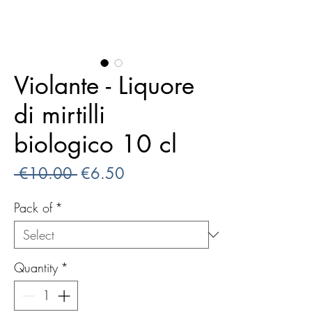
Violante - Liquore
di mirtilli
biologico 10 cl
Regular
Sale
 €10.00 
€6.50
Price
Price
Pack of
*
Quantity
*