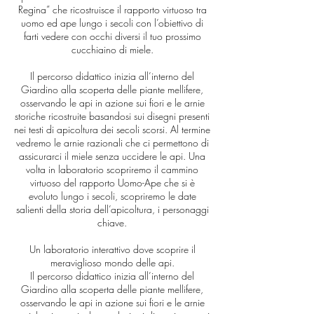
Regina” che ricostruisce il rapporto virtuoso tra
uomo ed ape lungo i secoli con l’obiettivo di
farti vedere con occhi diversi il tuo prossimo
cucchiaino di miele.
Il percorso didattico inizia all’interno del
Giardino alla scoperta delle piante mellifere,
osservando le api in azione sui fiori e le arnie
storiche ricostruite basandosi sui disegni presenti
nei testi di apicoltura dei secoli scorsi. Al termine
vedremo le arnie razionali che ci permettono di
assicurarci il miele senza uccidere le api. Una
volta in laboratorio scopriremo il cammino
virtuoso del rapporto Uomo-Ape che si è
evoluto lungo i secoli, scopriremo le date
salienti della storia dell’apicoltura, i personaggi
chiave.
Un laboratorio interattivo dove scoprire il
meraviglioso mondo delle api.
Il percorso didattico inizia all’interno del
Giardino alla scoperta delle piante mellifere,
osservando le api in azione sui fiori e le arnie