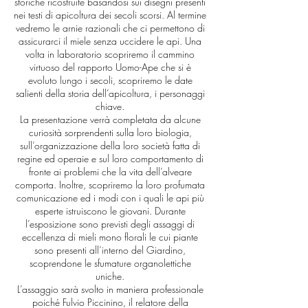
storiche ricostruite basandosi sui disegni presenti
nei testi di apicoltura dei secoli scorsi. Al termine
vedremo le arnie razionali che ci permettono di
assicurarci il miele senza uccidere le api. Una
volta in laboratorio scopriremo il cammino
virtuoso del rapporto Uomo-Ape che si è
evoluto lungo i secoli, scopriremo le date
salienti della storia dell’apicoltura, i personaggi
chiave.
La presentazione verrà completata da alcune
curiosità sorprendenti sulla loro biologia,
sull’organizzazione della loro società fatta di
regine ed operaie e sul loro comportamento di
fronte ai problemi che la vita dell’alveare
comporta. Inoltre, scopriremo la loro profumata
comunicazione ed i modi con i quali le api più
esperte istruiscono le giovani. Durante
l’esposizione sono previsti degli assaggi di
eccellenza di mieli mono florali le cui piante
sono presenti all’interno del Giardino,
scoprendone le sfumature organolettiche
uniche.
L’assaggio sarà svolto in maniera professionale
poiché Fulvio Piccinino, il relatore della