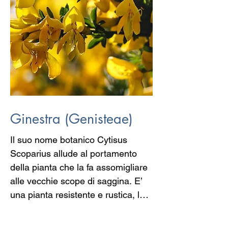
sono molto graditi a questi 
lepidotteri.
Ginestra (Genisteae)
Il suo nome botanico Cytisus 
Scoparius allude al portamento 
della pianta che la fa assomigliare 
alle vecchie scope di saggina. E’ 
una pianta resistente e rustica, la 
cui fioritura, molto gradita alle api, 
è un vero spettacolo per 