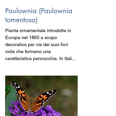
Paulownia (Paulownia
tomentosa)
Pianta ornamentale introdotta in 
Europa nel 1865 a scopo 
decorativo per via dei suoi fiori 
viola che formano una 
caratteristica pannocchia. In Italia 
è diffusa, per ragioni climatiche, 
soprattutto al nord. 

Viene anche chiamata albero delle 
farfalle poiché i suoi piccoli fiori 
sono molto graditi a questi 
lepidotteri.