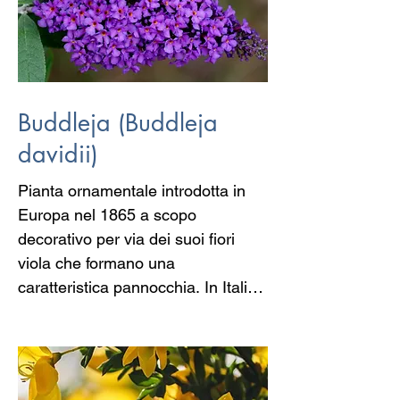
Buddleja (Buddleja
davidii)
Pianta ornamentale introdotta in 
Europa nel 1865 a scopo 
decorativo per via dei suoi fiori 
viola che formano una 
caratteristica pannocchia. In Italia 
è diffusa, per ragioni climatiche, 
soprattutto al nord. 

Viene anche chiamata albero delle 
farfalle poiché i suoi piccoli fiori 