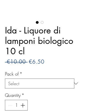
Ida - Liquore di
lamponi biologico
10 cl
Regular
Sale
 €10.00 
€6.50
Price
Price
Pack of
*
Quantity
*