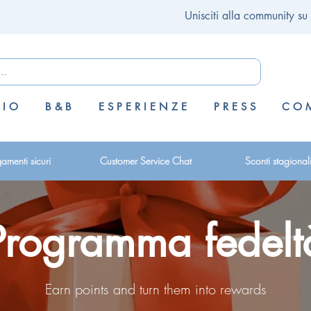
Unisciti alla community su
 I O
B & B
E S P E R I E N Z E
P R E S S
C O M
amenti sicuri
Customer Service Chat
Sconti stagional
Programma fedelt
Earn points and turn them into rewards