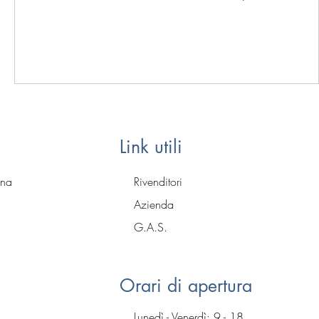
Link utili
gna
Rivenditori
Azienda
G.A.S.
Orari di apertura
Lunedì - Venerdì: 9 - 18