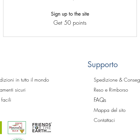
Sign up to the site
Get 50 points
Supporto
izioni in tutto il mondo
Spedizione & Conse
menti sicuri
Reso e Rimborso
FA
Qs
 facili
Mapp
a del sito
Contattaci