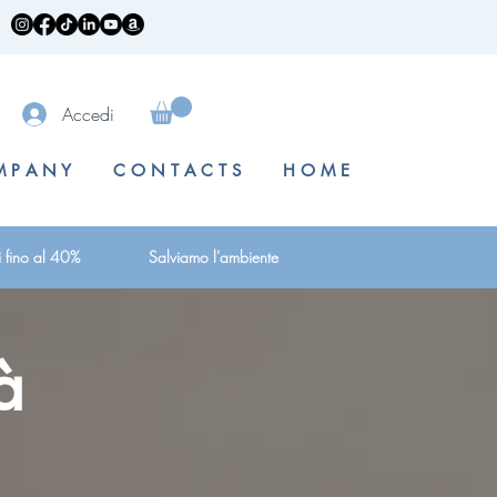
Accedi
 P A N Y
C O N T A C T S
H O M E
i fino al 40%
Salviamo l'ambiente
à