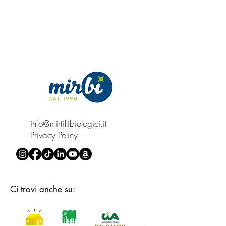
sapore.
Condimento per Carne o Pesce:
Usa la composta di mirtilli
come condimento per carne o
pesce arrosto o grigliato. Si
abbina particolarmente bene
con carne di maiale o pollo.
Ripieno per Pancake o Crepes:
Riempi pancake o crepes con
info@mirtillibiologici.it
la composta di mirtilli per
Privacy Policy
un'aggiunta deliziosa al tuo
pasto.
Marinatura o Glassa per Carne:
Mescola la composta con erbe
Ci trovi anche su:
e spezie per creare una
marinatura o glassa per carne,
conferendo un sapore fruttato