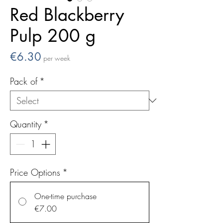
Red Blackberry
Pulp 200 g
Price
€6.30
per week
Pack of
*
Quantity
*
Price Options
*
One-time purchase
€7.00