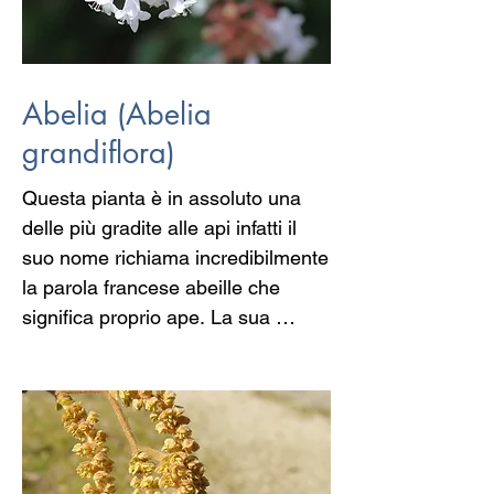
i crampi.
Abelia (Abelia
grandiflora)
Questa pianta è in assoluto una 
delle più gradite alle api infatti il 
suo nome richiama incredibilmente 
la parola francese abeille che 
significa proprio ape. La sua 
fioritura prolungata dalla primavera 
fino all’autunno con i caratteristici 
calici a trombetta dal profumo 
dolce, permette di dare un 
continuo sostentamento agli insetti 