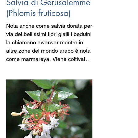
Salvia di Gerusalemme
(Phlomis fruticosa)
Nota anche come salvia dorata per 
via dei bellissimi fiori gialli i beduini 
la chiamano awarwar mentre in 
altre zone del mondo arabo è nota 
come marmareya. Viene coltivata 
con successo anche alle nostre 
latitudini poiché è originaria del 
Monte Sinai e pertanto resiste ai 
climi freddi i fiori dal brillante colore 
giallo attirano da sempre api e 
farfalle mentre le foglie sono 
utilizzate nella medicina araba per 
lenire il mal di gola e il mal di 
stomaco così come per combattere 