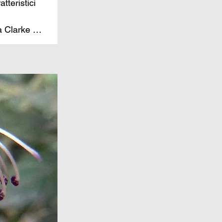
teristici 
 Clarke 
erca di 
casa. 
i diede 
e di 
iuscì a 
i un 