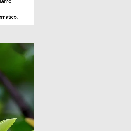
viamo 
omatico.