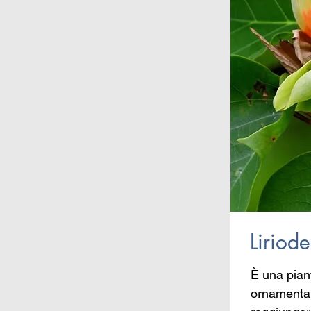
Liriod
È una piant
ornamental