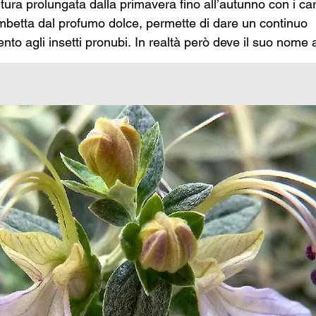
itura prolungata dalla primavera fino all’autunno con i carat
ombetta dal profumo dolce, permette di dare un continuo 
to agli insetti pronubi. In realtà però deve il suo nome a
ico che si unì ad una spedizione inglese in Cina alla ric
ie. Scoperta l’abelia chinensis ne portò un esemplare a 
dopo il botanico John Lindey, classificandone il genere, gl
e in suo onore.

oduzione in Europa avvenne grazie ad un altro “cacciator
obert Fortune che in una susseguente spedizione in Cina r
lche piantina, uscendo indenne da varie peripezie, fra cu
i predoni. Queste saranno messe a dimora nel giardino 
oltural Society nel 1844.