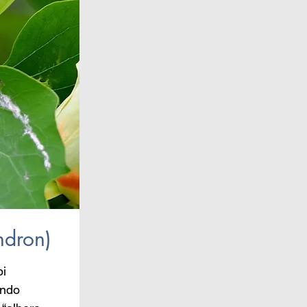
ndron)
i 
ndo 