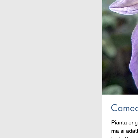
Camedr
Pianta ori
ma si adatt