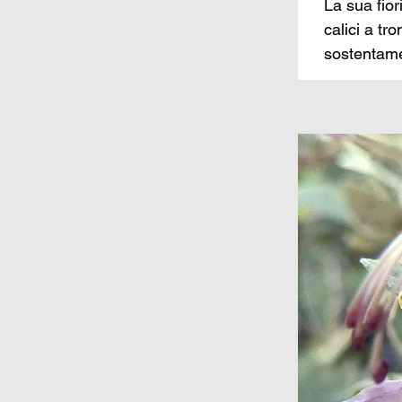
La sua fior
calici a tr
sostentamen
Abel un med
nuove spec
Trent’anni 
questo nom
La sua intr
piante”, R
salvare qua
assalto de
dell’Hortic