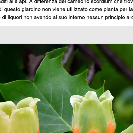
raditi alle api. A differenza del camedrio scordium che tro
 di questo giardino non viene utilizzato come pianta per la 
 di liquori non avendo al suo interno nessun principio ar