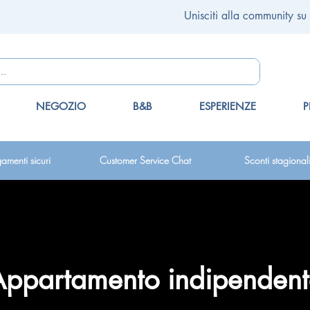
Unisciti alla community su
NEGOZIO
B&B
ESPERIENZE
P
amenti sicuri
Customer Service Chat
Sconti stagional
Appartamento indipendent