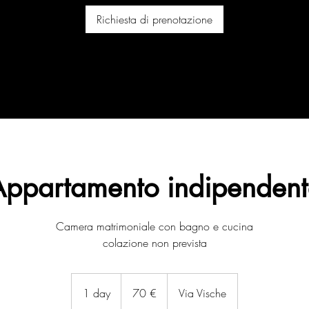
Richiesta di prenotazione
Appartamento indipendent
Camera matrimoniale con bagno e cucina
colazione non prevista
70
euro
1 day
1
70 €
Via Vische