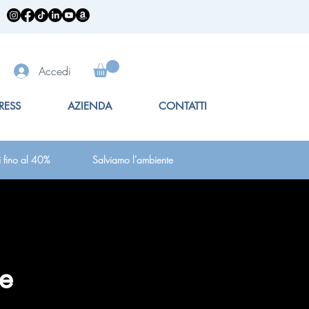
Accedi
RESS
AZIENDA
CONTATTI
i fino al 40%
Salviamo l'ambiente
e