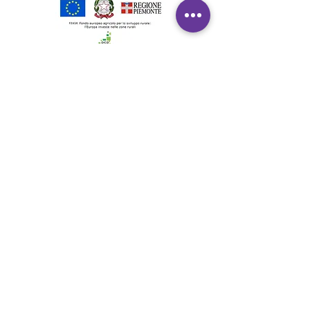
Supporto
Spedizione & Consegna
Reso e Rimborso
FA
Qs
Mapp
a del sito
Contattaci
Link utili
Rivenditori
Azienda