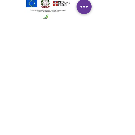
Supporto
Spedizione & Consegna
Reso e Rimborso
FA
Qs
Mapp
a del sito
Contattaci
Link utili
Rivenditori
Azienda