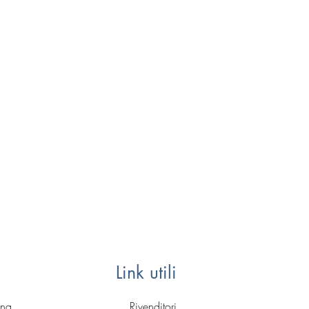
Link utili
gna
Rivenditori