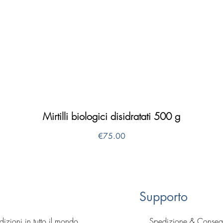
Quick View
Mirtilli biologici disidratati 500 g
Price
€75.00
Supporto
izioni in tutto il mondo
Spedizione & Conse