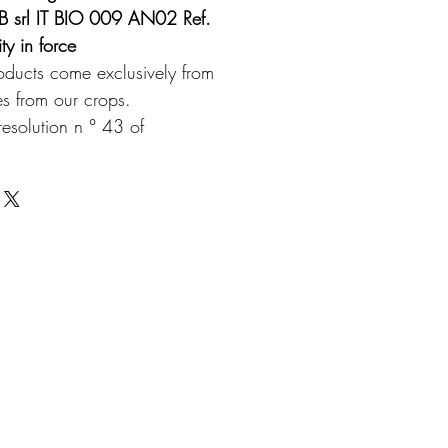
 srl IT BIO 009 AN02 Ref.
ty in force
oducts come exclusively from
es from our crops.
esolution n ° 43 of