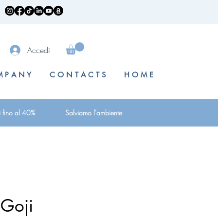
Accedi
 P A N Y
C O N T A C T S
H O M E
i fino al 40%
Salviamo l'ambiente
 Goji