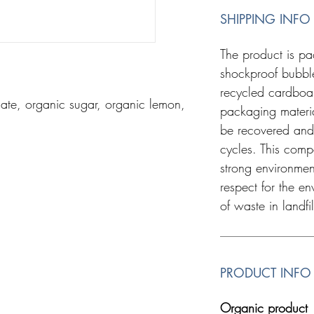
SHIPPING INFO
The product is pa
shockproof bubbl
recycled cardboar
ate, organic sugar, organic lemon,
packaging materi
be recovered and
cycles. This com
strong environme
respect for the e
of waste in landfi
PRODUCT INFO
Organic product