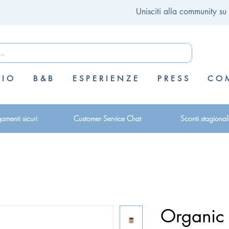
Unisciti alla community su
 I O
B & B
E S P E R I E N Z E
P R E S S
C O M
amenti sicuri
Customer Service Chat
Sconti stagional
Organic