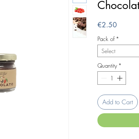
Chocola
Price
€2.50
Pack of
*
Select
Quantity
*
Add to Cart