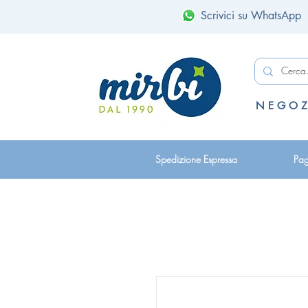
Scrivici su WhatsApp
N E G O Z
Spedizione Espressa
Pag