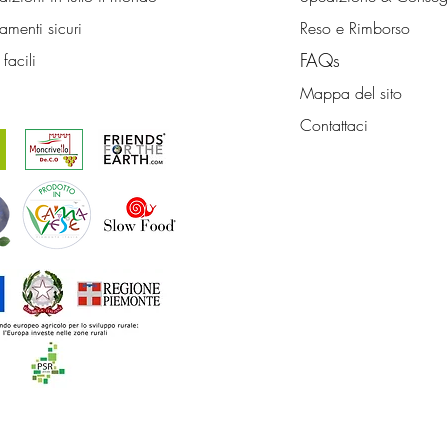
menti sicuri
Reso e Rimborso
FA
Qs
 facili
Mapp
a del sito
Contattaci