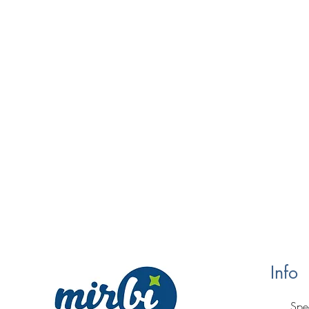
Info
Sped