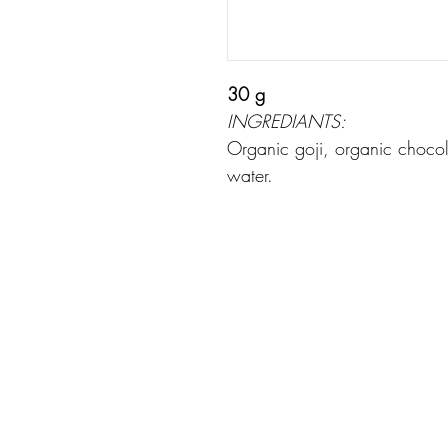
30 g
INGREDIANTS:
Organic goji, organic chocol
water.